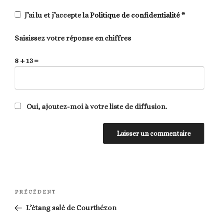
J’ai lu et j’accepte la
Politique de confidentialité
*
Saisissez votre réponse en chiffres
8 + 13 =
Oui, ajoutez-moi à votre liste de diffusion.
Navigation
Article
PRÉCÉDENT
de
précédent
L’étang salé de Courthézon
l’article