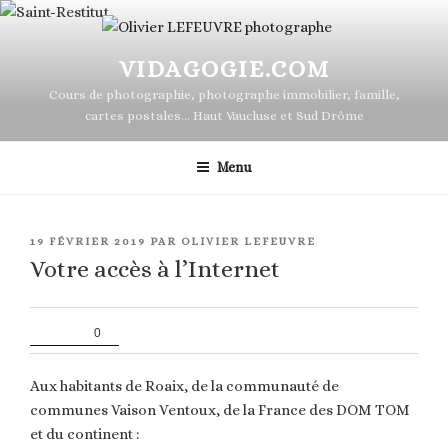
contenu
Aller
principal
au
contenu
VIDAGOGIE.COM
principal
Cours de photographie, photographe immobilier, famille,
cartes postales… Haut Vaucluse et Sud Drôme
Menu
PUBLIÉ
19 FÉVRIER 2019
PAR
OLIVIER LEFEUVRE
LE
Votre accès à l’Internet
0
Aux habitants de Roaix, de la communauté de
communes Vaison Ventoux, de la France des DOM TOM
et du continent :