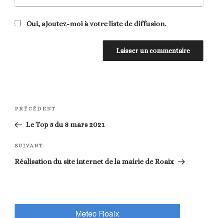
Oui, ajoutez-moi à votre liste de diffusion.
Navigation
Article
PRÉCÉDENT
de
précédent
Le Top 5 du 8 mars 2021
l’article
Article
SUIVANT
suivant
Réalisation du site internet de la mairie de Roaix