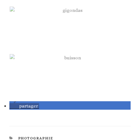
partager
CATÉGORIES
PHOTOGRAPHIE