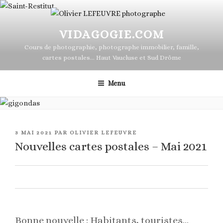
contenu
Aller
principal
au
contenu
VIDAGOGIE.COM
principal
Cours de photographie, photographe immobilier, famille,
cartes postales… Haut Vaucluse et Sud Drôme
Menu
PUBLIÉ
3 MAI 2021
PAR
OLIVIER LEFEUVRE
LE
Nouvelles cartes postales – Mai 2021
0
Bonne nouvelle : Habitants, touristes…