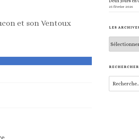
Deux jours en
25 février 2026
aucon et son Ventoux
LES ARCHIVE
Les
archives
RECHERCHER
Recherche
pour
:
re