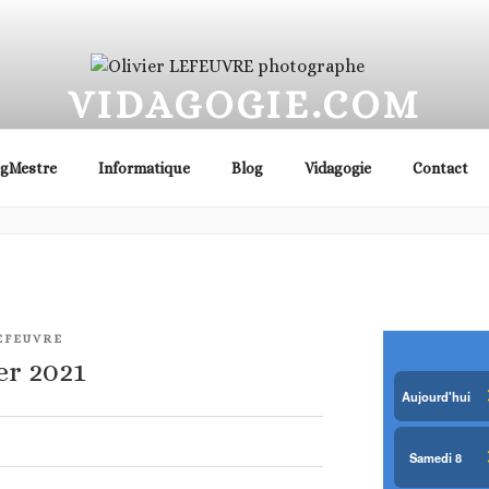
VIDAGOGIE.COM
e, photographe immobilier, famille, cartes postales… Haut 
ogMestre
Informatique
Blog
Vidagogie
Contact
EFEUVRE
er 2021