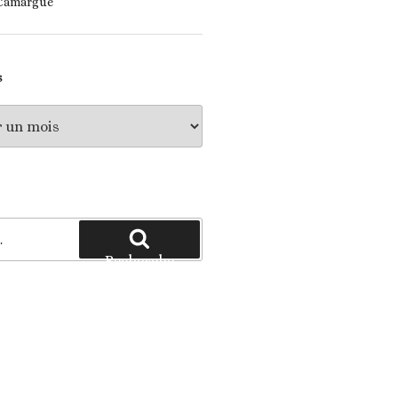
 Camargue
S
Recherche