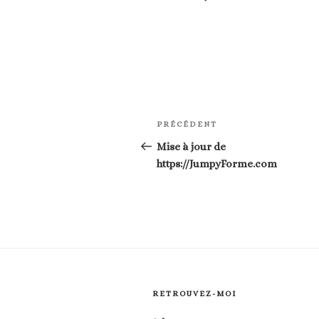
Navigation
Article
PRÉCÉDENT
de
précédent
Mise à jour de
https://JumpyForme.com
l’article
RETROUVEZ-MOI