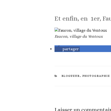
Et enfin, en 1er, F
Faucon, village du Ventoux
partager
CATÉGORIES
BLOGUEUR
,
PHOTOGRAPHIE
Laisser un commentai