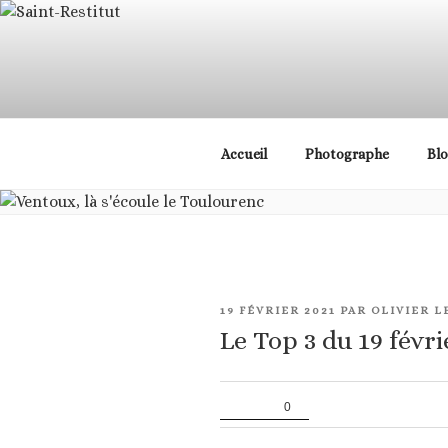
Aller
principal
au
contenu
principal
Cours de photographi
Accueil
Photographe
Bl
PUBLIÉ
19 FÉVRIER 2021
PAR
OLIVIER L
LE
Le Top 3 du 19 févri
0