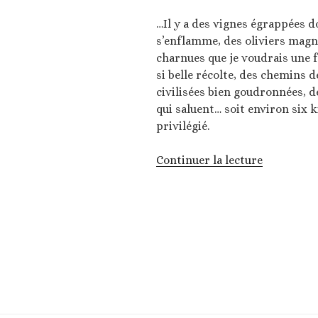
…Il y a des vignes égrappées do
s’enflamme, des oliviers magn
charnues que je voudrais une f
si belle récolte, des chemins d
civilisées bien goudronnées, d
qui saluent… soit environ si
privilégié.
de
Continuer la lecture
« Entre
Séguret
et
Sablet… »