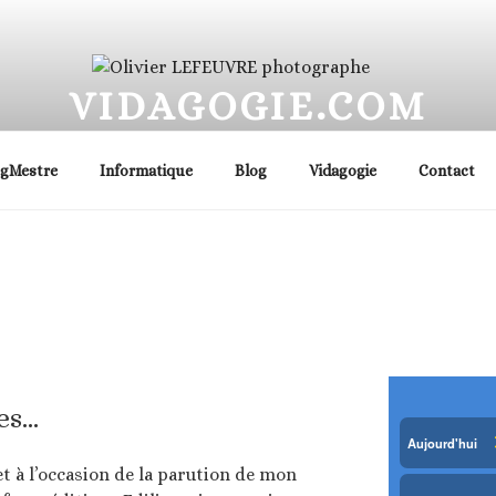
VIDAGOGIE.COM
e, photographe immobilier, famille, cartes postales… Haut 
ogMestre
Informatique
Blog
Vidagogie
Contact
es…
t à l’occasion de la parution de mon