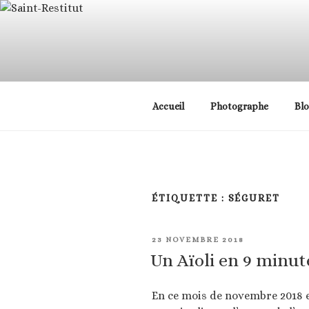
Aller
principal
au
contenu
principal
Cours de photographi
Accueil
Photographe
Bl
ÉTIQUETTE :
SÉGURET
PUBLIÉ
23 NOVEMBRE 2018
LE
Un Aïoli en 9 minut
En ce mois de novembre 2018 e