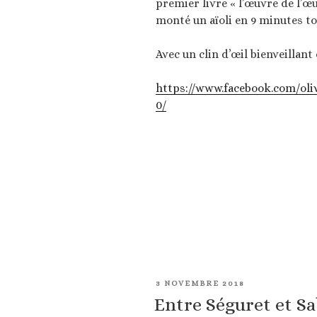
premier livre « l’œuvre de l’œuf
monté un aïoli en 9 minutes t
Avec un clin d’œil bienveilla
https://www.facebook.com/oliv
0/
PUBLIÉ
3 NOVEMBRE 2018
LE
Entre Séguret et Sa