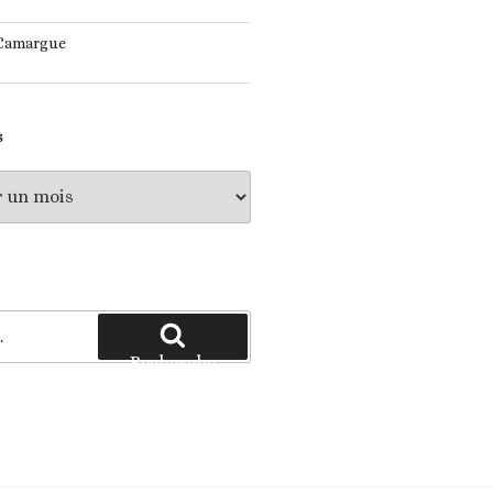
 Camargue
S
Recherche