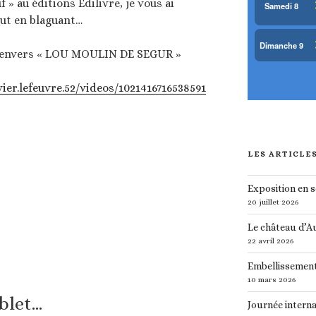
 » au éditions Edilivre, je vous ai
out en blaguant…
nt envers « LOU MOULIN DE SEGUR »
ier.lefeuvre.52/videos/1021416716538591
LES ARTICLE
Exposition en 
20 juillet 2026
Le château d’A
22 avril 2026
Embellissement
10 mars 2026
blet…
Journée interna