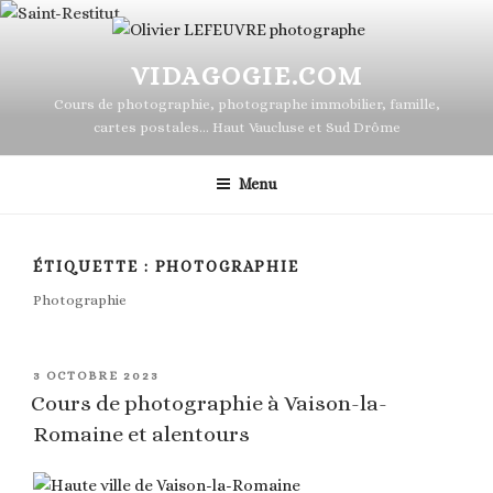
contenu
Aller
principal
au
contenu
VIDAGOGIE.COM
principal
Cours de photographie, photographe immobilier, famille,
cartes postales… Haut Vaucluse et Sud Drôme
Menu
ÉTIQUETTE :
PHOTOGRAPHIE
Photographie
PUBLIÉ
3 OCTOBRE 2023
LE
Cours de photographie à Vaison-la-
Romaine et alentours