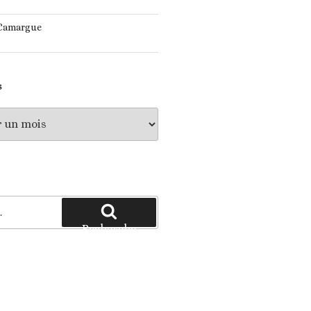
 Camargue
S
Recherche