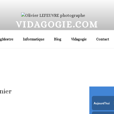
VIDAGOGIE.COM
e, photographe immobilier, famille, cartes postales… Haut 
ogMestre
Informatique
Blog
Vidagogie
Contact
nier