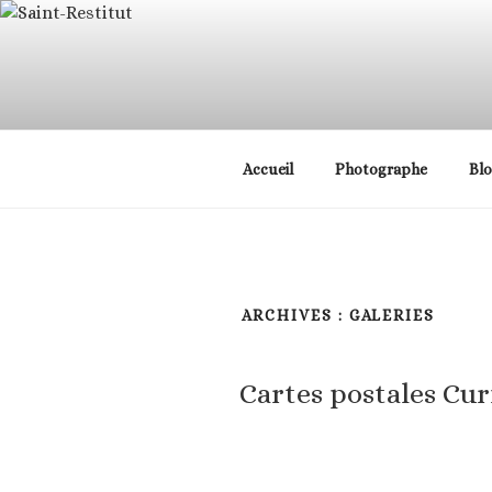
Aller
principal
au
contenu
principal
Cours de photographi
Accueil
Photographe
Bl
ARCHIVES :
GALERIES
Cartes postales Cur